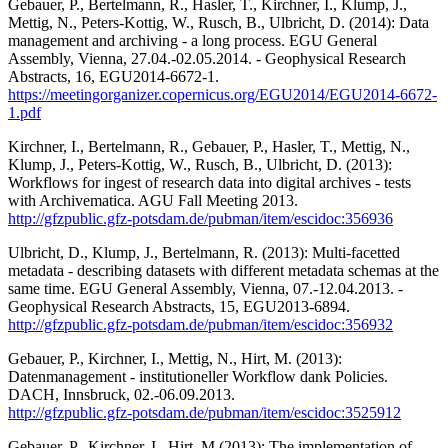
Gebauer, P., Bertelmann, R., Hasler, T., Kirchner, I., Klump, J.,
Mettig, N., Peters-Kottig, W., Rusch, B., Ulbricht, D. (2014): Data
management and archiving - a long process. EGU General
Assembly, Vienna, 27.04.-02.05.2014. - Geophysical Research
Abstracts, 16, EGU2014-6672-1.
https://meetingorganizer.copernicus.org/EGU2014/EGU2014-6672-
1.pdf
Kirchner, I., Bertelmann, R., Gebauer, P., Hasler, T., Mettig, N.,
Klump, J., Peters-Kottig, W., Rusch, B., Ulbricht, D. (2013):
Workflows for ingest of research data into digital archives - tests
with Archivematica. AGU Fall Meeting 2013.
http://gfzpublic.gfz-potsdam.de/pubman/item/escidoc:356936
Ulbricht, D., Klump, J., Bertelmann, R. (2013): Multi-facetted
metadata - describing datasets with different metadata schemas at the
same time. EGU General Assembly, Vienna, 07.-12.04.2013. -
Geophysical Research Abstracts, 15, EGU2013-6894.
http://gfzpublic.gfz-potsdam.de/pubman/item/escidoc:356932
Gebauer, P., Kirchner, I., Mettig, N., Hirt, M. (2013):
Datenmanagement - institutioneller Workflow dank Policies.
DACH, Innsbruck, 02.-06.09.2013.
http://gfzpublic.gfz-potsdam.de/pubman/item/escidoc:3525912
Gebauer, P., Kirchner, I., Hirt, M (2013): The implementation of