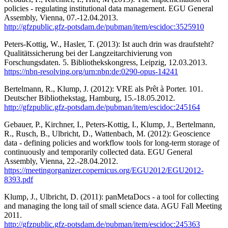
policies - regulating institutional data management. EGU General
Assembly, Vienna, 07.-12.04.2013.
http://gfzpublic.gfz-potsdam.de/pubman/item/escidoc:3525910
Peters-Kottig, W., Hasler, T. (2013): Ist auch drin was draufsteht?
Qualitätssicherung bei der Langzeitarchivierung von
Forschungsdaten. 5. Bibliothekskongress, Leipzig, 12.03.2013.
https://nbn-resolving.org/urn:nbn:de:0290-opus-14241
Bertelmann, R., Klump, J. (2012): VRE als Prêt à Porter. 101.
Deutscher Bibliothekstag, Hamburg, 15.-18.05.2012.
http://gfzpublic.gfz-potsdam.de/pubman/item/escidoc:245164
Gebauer, P., Kirchner, I., Peters-Kottig, I., Klump, J., Bertelmann,
R., Rusch, B., Ulbricht, D., Wattenbach, M. (2012): Geoscience
data - defining policies and workflow tools for long-term storage of
continuously and temporarily collected data. EGU General
Assembly, Vienna, 22.-28.04.2012.
https://meetingorganizer.copernicus.org/EGU2012/EGU2012-
8393.pdf
Klump, J., Ulbricht, D. (2011): panMetaDocs - a tool for collecting
and managing the long tail of small science data. AGU Fall Meeting
2011.
http://gfzpublic.gfz-potsdam.de/pubman/item/escidoc:245363