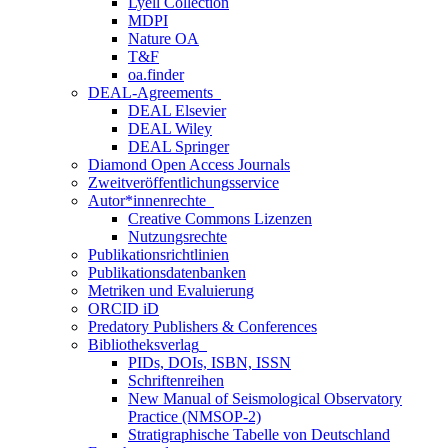
Lyell Collection
MDPI
Nature OA
T&F
oa.finder
DEAL-Agreements
DEAL Elsevier
DEAL Wiley
DEAL Springer
Diamond Open Access Journals
Zweitveröffentlichungsservice
Autor*innenrechte
Creative Commons Lizenzen
Nutzungsrechte
Publikationsrichtlinien
Publikationsdatenbanken
Metriken und Evaluierung
ORCID iD
Predatory Publishers & Conferences
Bibliotheksverlag
PIDs, DOIs, ISBN, ISSN
Schriftenreihen
New Manual of Seismological Observatory
Practice (NMSOP-2)
Stratigraphische Tabelle von Deutschland