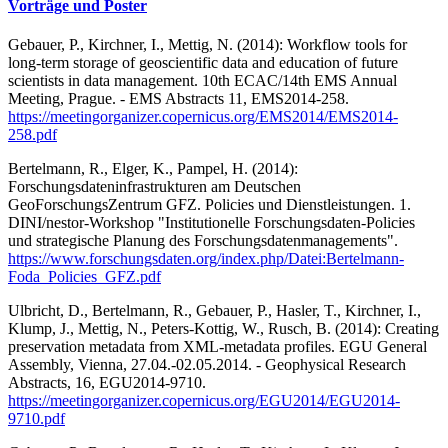
Vorträge und Poster
Gebauer, P., Kirchner, I., Mettig, N. (2014): Workflow tools for
long-term storage of geoscientific data and education of future
scientists in data management. 10th ECAC/14th EMS Annual
Meeting, Prague. - EMS Abstracts 11, EMS2014-258.
https://meetingorganizer.copernicus.org/EMS2014/EMS2014-
258.pdf
Bertelmann, R., Elger, K., Pampel, H. (2014):
Forschungsdateninfrastrukturen am Deutschen
GeoForschungsZentrum GFZ. Policies und Dienstleistungen. 1.
DINI/nestor-Workshop "Institutionelle Forschungsdaten-Policies
und strategische Planung des Forschungsdatenmanagements".
https://www.forschungsdaten.org/index.php/Datei:Bertelmann-
Foda_Policies_GFZ.pdf
Ulbricht, D., Bertelmann, R., Gebauer, P., Hasler, T., Kirchner, I.,
Klump, J., Mettig, N., Peters-Kottig, W., Rusch, B. (2014): Creating
preservation metadata from XML-metadata profiles. EGU General
Assembly, Vienna, 27.04.-02.05.2014. - Geophysical Research
Abstracts, 16, EGU2014-9710.
https://meetingorganizer.copernicus.org/EGU2014/EGU2014-
9710.pdf