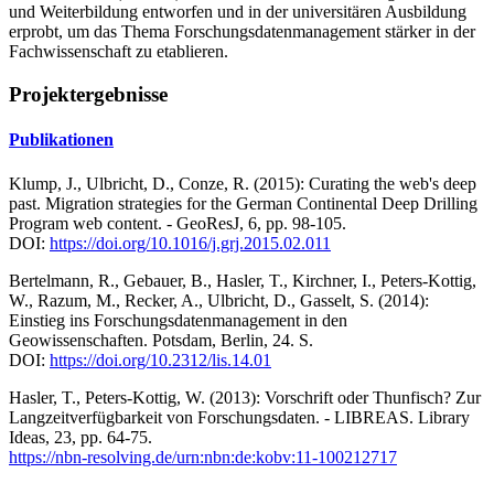
und Weiterbildung entworfen und in der universitären Ausbildung
erprobt, um das Thema Forschungsdatenmanagement stärker in der
Fachwissenschaft zu etablieren.
Projektergebnisse
Publikationen
Klump, J., Ulbricht, D., Conze, R. (2015): Curating the web's deep
past. Migration strategies for the German Continental Deep Drilling
Program web content. - GeoResJ, 6, pp. 98-105.
DOI:
https://doi.org/10.1016/j.grj.2015.02.011
Bertelmann, R., Gebauer, B., Hasler, T., Kirchner, I., Peters-Kottig,
W., Razum, M., Recker, A., Ulbricht, D., Gasselt, S. (2014):
Einstieg ins Forschungsdatenmanagement in den
Geowissenschaften. Potsdam, Berlin, 24. S.
DOI:
https://doi.org/10.2312/lis.14.01
Hasler, T., Peters-Kottig, W. (2013): Vorschrift oder Thunfisch? Zur
Langzeitverfügbarkeit von Forschungsdaten. - LIBREAS. Library
Ideas, 23, pp. 64-75.
https://nbn-resolving.de/urn:nbn:de:kobv:11-100212717