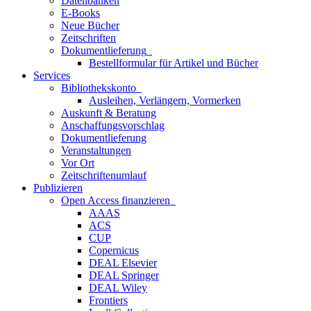
Datenbanken
E-Books
Neue Bücher
Zeitschriften
Dokumentlieferung
Bestellformular für Artikel und Bücher
Services
Bibliothekskonto
Ausleihen, Verlängern, Vormerken
Auskunft & Beratung
Anschaffungsvorschlag
Dokumentlieferung
Veranstaltungen
Vor Ort
Zeitschriftenumlauf
Publizieren
Open Access finanzieren
AAAS
ACS
CUP
Copernicus
DEAL Elsevier
DEAL Springer
DEAL Wiley
Frontiers