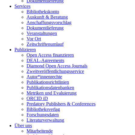
Dokumentlieferung
Services
Bibliothekskonto
Auskunft & Beratung
Anschaffungsvorschlag
Dokumentlieferung
Veranstaltungen
Vor Ort
Zeitschriftenumlauf
Publizieren
Open Access finanzieren
DEAL-Agreements
Diamond Open Access Journals
Zweitveröffentlichungsservice
Autor*innenrechte
Publikationsrichtlinien
Publikationsdatenbanken
Metriken und Evaluierung
ORCID iD
Predatory Publishers & Conferences
Bibliotheksverlag
Forschungsdaten
Literaturverwaltung
Über uns
Mitarbeitende