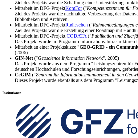
Ziel des Projekts war die Schaffung einer Unterstützungsfunkt
Mitarbeit im DFG-Projekt
KomFor
("
Kompetenzzentrum für Fo
Ziel des Projekts war die nachhaltige Verbesserung der Datenv
Bibliotheken und Archiven.
Mitarbeit im DFG-Projekt
Radieschen
("
Rahmenbedingungen ein
Ziel des Projekts war die Erstellung einer Roadmap mit Handlu
Mitarbeit im DFG-Projekt
CODATA
("
Publikation und Zitierf
Das Projekt wurde im Programm Informations-Infrastrukturen fü
Mitarbeit an einer Projektskizze "
GEO-GRID - ein Community
(2006)
GIN-Net
("
Geoscience Information Networ
k", 2005)
Das Projekt wurde aus dem Programm "Leistungszentren für For
deutschen Hochschulen und Forschungseinrichtungen, geförder
CeGIM
("
Zentrum für Informationsmanagement in den Geowi
Dieses Projekt wurde ebenfalls aus dem Programm "Leistungsz
Institutionen