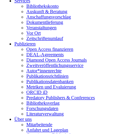
Services
Bibliothekskonto
Auskunft & Beratung
Anschaffungsvorschlag
Dokumentlieferung
Veranstaltungen
Vor Ort
Zeitschriftenumlauf
Publizieren
Open Access finanzieren
DEAL-Agreements
Diamond Open Access Journals
Zweitveröffentlichungsservice
Autor*innenrechte
Publikationsrichtlinien
Publikationsdatenbanken
Metriken und Evaluierung
ORCID iD
Predatory Publishers & Conferences
Bibliotheksverlag
Forschungsdaten
Literaturverwaltung
Über uns
Mitarbeitende
Anfahrt und Lageplan