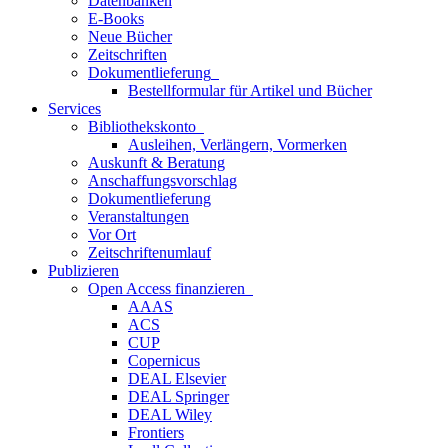
Datenbanken
E-Books
Neue Bücher
Zeitschriften
Dokumentlieferung
Bestellformular für Artikel und Bücher
Services
Bibliothekskonto
Ausleihen, Verlängern, Vormerken
Auskunft & Beratung
Anschaffungsvorschlag
Dokumentlieferung
Veranstaltungen
Vor Ort
Zeitschriftenumlauf
Publizieren
Open Access finanzieren
AAAS
ACS
CUP
Copernicus
DEAL Elsevier
DEAL Springer
DEAL Wiley
Frontiers