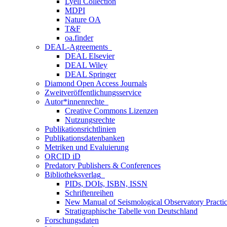
Lyell Collection
MDPI
Nature OA
T&F
oa.finder
DEAL-Agreements
DEAL Elsevier
DEAL Wiley
DEAL Springer
Diamond Open Access Journals
Zweitveröffentlichungsservice
Autor*innenrechte
Creative Commons Lizenzen
Nutzungsrechte
Publikationsrichtlinien
Publikationsdatenbanken
Metriken und Evaluierung
ORCID iD
Predatory Publishers & Conferences
Bibliotheksverlag
PIDs, DOIs, ISBN, ISSN
Schriftenreihen
New Manual of Seismological Observatory Pract
Stratigraphische Tabelle von Deutschland
Forschungsdaten