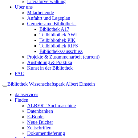
Literaturverwaltung
Über uns
Mitarbeitende
Anfahrt und Lageplan
Gemeinsame Bibliothek
Bibliothek A17
Teilbibliothek AWI
Teilbibliothek PIK
Teilbibliothek RIFS
Bibliothekssausschuss
Projekte & Zusammenarbeit
(current)
Ausbildung & Praktika
Kunst in der Bibliothek
FAQ
Bibliothek Wissenschaftspark Albert Einstein
dataservices
Finden
ALBERT Suchmaschine
Datenbanken
E-Books
Neue Bücher
Zeitschriften
Dokumentlieferung