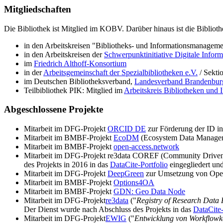
Mitgliedschaften
Die Bibliothek ist Mitglied im KOBV. Darüber hinaus ist die Biblioth
in den Arbeitskreisen "Bibliotheks- und Informationsmanagem
in den Arbeitskreisen der
Schwerpunktinitiative Digitale Inform
im
Friedrich Althoff-Konsortium
in der
Arbeitsgemeinschaft der Spezialbibliotheken e.V.
/ Sekti
im Deutschen Bibliotheksverband,
Landesverband Brandenbur
Teilbibliothek PIK: Mitglied im
Arbeitskreis Bibliotheken und 
Abgeschlossene Projekte
Mitarbeit im DFG-Projekt
ORCID DE
zur Förderung der ID i
Mitarbeit im BMBF-Projekt
EcoDM
(Ecosystem Data Manage
Mitarbeit im BMBF-Projekt
open-access.network
Mitarbeit im DFG-Projekt re3data COREF (Community Driven 
des Projekts in 2016 in das
DataCite-Portfolio
eingegliedert und
Mitarbeit im DFG-Projekt
DeepGreen
zur Umsetzung von Open-
Mitarbeit im BMBF-Projekt
Options4OA
Mitarbeit im BMBF-Projekt
GDN: Geo Data Node
Mitarbeit im DFG-Projekt
re3data
("
Registry of Research Data 
Der Dienst wurde nach Abschluss des Projekts in das
DataCite-
Mitarbeit im DFG-Projekt
EWIG
("
Entwicklung von Workflowk