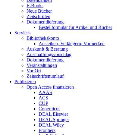
Datenbanken
E-Books
Neue Bücher
Zeitschriften
Dokumentlieferung
Bestellformular für Artikel und Bücher
Services
Bibliothekskonto
Ausleihen, Verlängern, Vormerken
Auskunft & Beratung
Anschaffungsvorschlag
Dokumentlieferung
Veranstaltungen
Vor Ort
Zeitschriftenumlauf
Publizieren
Open Access finanzieren
AAAS
ACS
CUP
Copernicus
DEAL Elsevier
DEAL Springer
DEAL Wiley
Frontiers