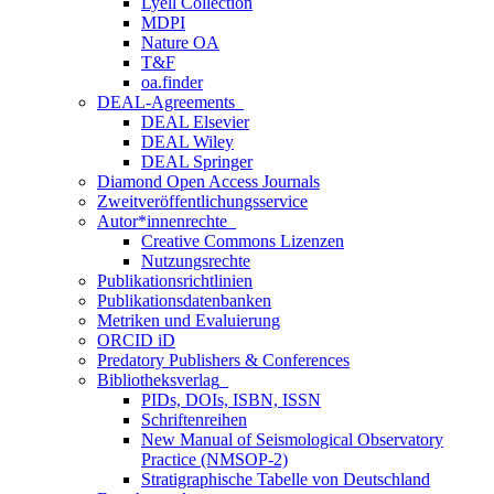
Lyell Collection
MDPI
Nature OA
T&F
oa.finder
DEAL-Agreements
DEAL Elsevier
DEAL Wiley
DEAL Springer
Diamond Open Access Journals
Zweitveröffentlichungsservice
Autor*innenrechte
Creative Commons Lizenzen
Nutzungsrechte
Publikationsrichtlinien
Publikationsdatenbanken
Metriken und Evaluierung
ORCID iD
Predatory Publishers & Conferences
Bibliotheksverlag
PIDs, DOIs, ISBN, ISSN
Schriftenreihen
New Manual of Seismological Observatory
Practice (NMSOP-2)
Stratigraphische Tabelle von Deutschland