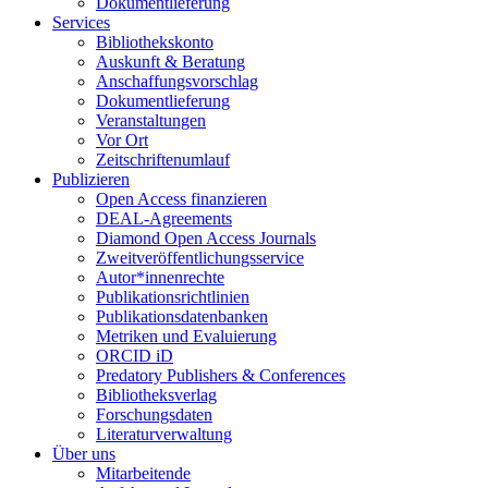
Dokumentlieferung
Services
Bibliothekskonto
Auskunft & Beratung
Anschaffungsvorschlag
Dokumentlieferung
Veranstaltungen
Vor Ort
Zeitschriftenumlauf
Publizieren
Open Access finanzieren
DEAL-Agreements
Diamond Open Access Journals
Zweitveröffentlichungsservice
Autor*innenrechte
Publikationsrichtlinien
Publikationsdatenbanken
Metriken und Evaluierung
ORCID iD
Predatory Publishers & Conferences
Bibliotheksverlag
Forschungsdaten
Literaturverwaltung
Über uns
Mitarbeitende