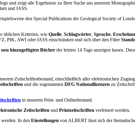
logs und zeigt alle Ergebnisse zu Ihrer Suche aus unserem Monographie
sdam und IASS.
beispielsweise den Special Publications der Geological Society of Lond
ie üblichen Kriterien, wie
Quelle
,
Schlagwörter
,
Sprache
,
Erscheinu
GFZ, PIK, AWI oder IASS einschränken und sich über den Filter
Stando
d
neu hinzugefügten Bücher
der letzten 14 Tage anzeigen lassen. Dies
nserem Zeitschriftenbestand, einschließlich aller elektronischen Zugänge
itschriften
und die sogenannten
DFG Nationallizenzen
zu Zeitschrif
itschriften
in unserem Print- und Onlinebestand.
ektronische Zeitschriften
und
Printzeitschriften
verfeinert werden.
rt werden. In den
Einstellungen
von ALBERT lässt sich der thematische