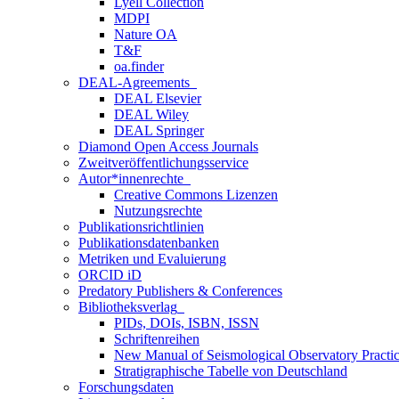
Lyell Collection
MDPI
Nature OA
T&F
oa.finder
DEAL-Agreements
DEAL Elsevier
DEAL Wiley
DEAL Springer
Diamond Open Access Journals
Zweitveröffentlichungsservice
Autor*innenrechte
Creative Commons Lizenzen
Nutzungsrechte
Publikationsrichtlinien
Publikationsdatenbanken
Metriken und Evaluierung
ORCID iD
Predatory Publishers & Conferences
Bibliotheksverlag
PIDs, DOIs, ISBN, ISSN
Schriftenreihen
New Manual of Seismological Observatory Pract
Stratigraphische Tabelle von Deutschland
Forschungsdaten