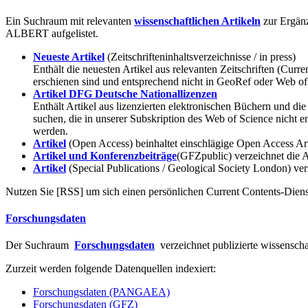
Ein Suchraum mit relevanten
wissenschaftlichen Artikeln
zur Ergänz
ALBERT aufgelistet.
Neueste Artikel
(Zeitschrifteninhaltsverzeichnisse / in press)
Enthält die neuesten Artikel aus relevanten Zeitschriften (Curre
erschienen sind und entsprechend nicht in GeoRef oder Web of 
Artikel DFG Deutsche Nationallizenzen
Enthält Artikel aus lizenzierten elektronischen Büchern und die
suchen, die in unserer Subskription des Web of Science nicht e
werden.
Artikel
(Open Access) beinhaltet einschlägige Open Access Art
Artikel und Konferenzbeiträge
(GFZpublic) verzeichnet die A
Artikel
(Special Publications / Geological Society London) verz
Nutzen Sie [RSS] um sich einen persönlichen Current Contents-Diens
Forschungsdaten
Der Suchraum
Forschungsdaten
verzeichnet publizierte wissensch
Zurzeit werden folgende Datenquellen indexiert:
Forschungsdaten (PANGAEA)
Forschungsdaten (GFZ)