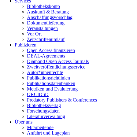
Services
Bibliothekskonto
Auskunft & Beratung
Anschaffungsvorschlag
Dokumentlieferung
Veranstaltungen
Vor Ort
Zeitschriftenumlauf
Publizieren
Open Access finanzieren
DEAL-Agreements
Diamond Open Access Journals
Zweitveröffentlichungsservice
Autor*innenrechte
Publikationsrichtlinien
Publikationsdatenbanken
Metriken und Evaluierung
ORCID iD
Predatory Publishers & Conferences
Bibliotheksverlag
Forschungsdaten
Literaturverwaltung
Über uns
Mitarbeitende
Anfahrt und Lageplan