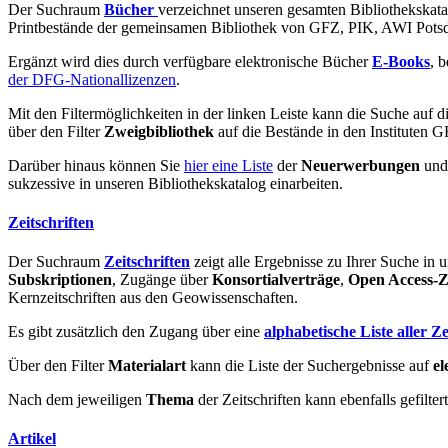
Der Suchraum
Bücher
verzeichnet unseren gesamten Bibliothekskata
Printbestände der gemeinsamen Bibliothek von GFZ, PIK, AWI Pot
Ergänzt wird dies durch verfügbare elektronische Bücher
E-Books
, 
der DFG-Nationallizenzen
.
Mit den Filtermöglichkeiten in der linken Leiste kann die Suche auf d
über den Filter
Zweigbibliothek
auf die Bestände in den Instituten 
Darüber hinaus können Sie
hier eine Liste
der
Neuerwerbungen
un
sukzessive in unseren Bibliothekskatalog einarbeiten.
Zeitschriften
Der Suchraum
Zeitschriften
zeigt alle Ergebnisse zu Ihrer Suche in u
Subskriptionen
, Zugänge über
Konsortialverträge
,
Open Access-Ze
Kernzeitschriften aus den Geowissenschaften.
Es gibt zusätzlich den Zugang über eine
alphabetische Liste aller Ze
Über den Filter
Materialart
kann die Liste der Suchergebnisse auf
el
Nach dem jeweiligen
Thema
der Zeitschriften kann ebenfalls gefilte
Artikel