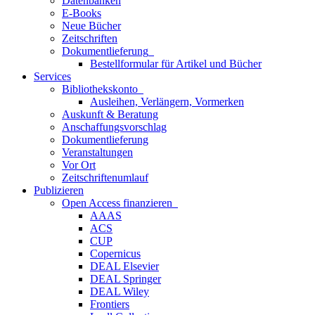
Datenbanken
E-Books
Neue Bücher
Zeitschriften
Dokumentlieferung
Bestellformular für Artikel und Bücher
Services
Bibliothekskonto
Ausleihen, Verlängern, Vormerken
Auskunft & Beratung
Anschaffungsvorschlag
Dokumentlieferung
Veranstaltungen
Vor Ort
Zeitschriftenumlauf
Publizieren
Open Access finanzieren
AAAS
ACS
CUP
Copernicus
DEAL Elsevier
DEAL Springer
DEAL Wiley
Frontiers