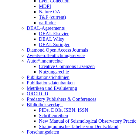
Lyell Collection
MDPI
Nature OA
T&F
(current)
oa.finder
DEAL-Agreements
DEAL Elsevier
DEAL Wiley
DEAL Springer
Diamond Open Access Journals
Zweitveröffentlichungsservice
Autor*innenrechte
Creative Commons Lizenzen
Nutzungsrechte
Publikationsrichtlinien
Publikationsdatenbanken
Metriken und Evaluierung
ORCID iD
Predatory Publishers & Conferences
Bibliotheksverlag
PIDs, DOIs, ISBN, ISSN
Schriftenreihen
New Manual of Seismological Observatory Pract
Stratigraphische Tabelle von Deutschland
Forschungsdaten