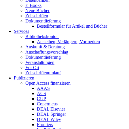
Datenbanken
E-Books
Neue Bücher
Zeitschriften
Dokumentlieferung
Bestellformular für Artikel und Bücher
Services
Bibliothekskonto
Ausleihen, Verlängern, Vormerken
Auskunft & Beratung
Anschaffungsvorschlag
Dokumentlieferung
Veranstaltungen
Vor Ort
Zeitschriftenumlauf
Publizieren
Open Access finanzieren
AAAS
ACS
CUP
Copernicus
DEAL Elsevier
DEAL Springer
DEAL Wiley
Frontiers