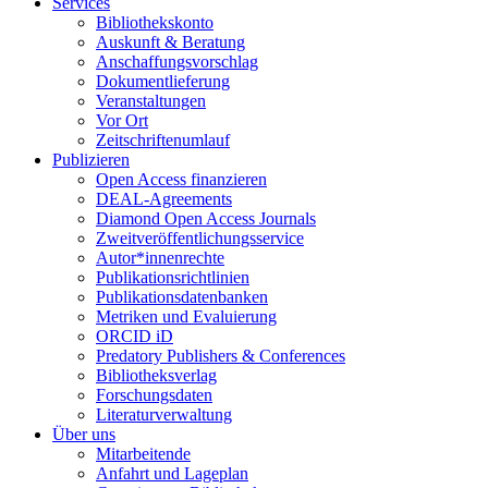
Services
Bibliothekskonto
Auskunft & Beratung
Anschaffungsvorschlag
Dokumentlieferung
Veranstaltungen
Vor Ort
Zeitschriftenumlauf
Publizieren
Open Access finanzieren
DEAL-Agreements
Diamond Open Access Journals
Zweitveröffentlichungsservice
Autor*innenrechte
Publikationsrichtlinien
Publikationsdatenbanken
Metriken und Evaluierung
ORCID iD
Predatory Publishers & Conferences
Bibliotheksverlag
Forschungsdaten
Literaturverwaltung
Über uns
Mitarbeitende
Anfahrt und Lageplan