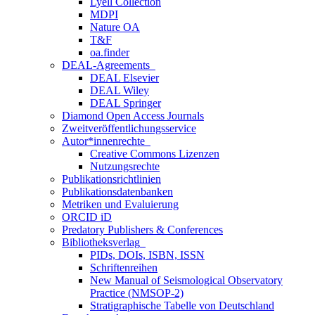
Lyell Collection
MDPI
Nature OA
T&F
oa.finder
DEAL-Agreements
DEAL Elsevier
DEAL Wiley
DEAL Springer
Diamond Open Access Journals
Zweitveröffentlichungsservice
Autor*innenrechte
Creative Commons Lizenzen
Nutzungsrechte
Publikationsrichtlinien
Publikationsdatenbanken
Metriken und Evaluierung
ORCID iD
Predatory Publishers & Conferences
Bibliotheksverlag
PIDs, DOIs, ISBN, ISSN
Schriftenreihen
New Manual of Seismological Observatory
Practice (NMSOP-2)
Stratigraphische Tabelle von Deutschland