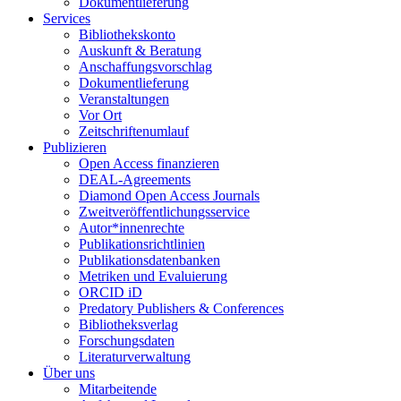
Dokumentlieferung
Services
Bibliothekskonto
Auskunft & Beratung
Anschaffungsvorschlag
Dokumentlieferung
Veranstaltungen
Vor Ort
Zeitschriftenumlauf
Publizieren
Open Access finanzieren
DEAL-Agreements
Diamond Open Access Journals
Zweitveröffentlichungsservice
Autor*innenrechte
Publikationsrichtlinien
Publikationsdatenbanken
Metriken und Evaluierung
ORCID iD
Predatory Publishers & Conferences
Bibliotheksverlag
Forschungsdaten
Literaturverwaltung
Über uns
Mitarbeitende