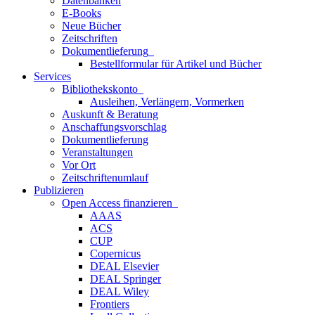
Datenbanken
E-Books
Neue Bücher
Zeitschriften
Dokumentlieferung
Bestellformular für Artikel und Bücher
Services
Bibliothekskonto
Ausleihen, Verlängern, Vormerken
Auskunft & Beratung
Anschaffungsvorschlag
Dokumentlieferung
Veranstaltungen
Vor Ort
Zeitschriftenumlauf
Publizieren
Open Access finanzieren
AAAS
ACS
CUP
Copernicus
DEAL Elsevier
DEAL Springer
DEAL Wiley
Frontiers