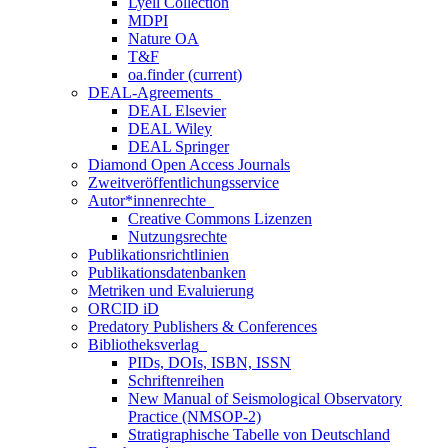
Lyell Collection
MDPI
Nature OA
T&F
oa.finder
(current)
DEAL-Agreements
DEAL Elsevier
DEAL Wiley
DEAL Springer
Diamond Open Access Journals
Zweitveröffentlichungsservice
Autor*innenrechte
Creative Commons Lizenzen
Nutzungsrechte
Publikationsrichtlinien
Publikationsdatenbanken
Metriken und Evaluierung
ORCID iD
Predatory Publishers & Conferences
Bibliotheksverlag
PIDs, DOIs, ISBN, ISSN
Schriftenreihen
New Manual of Seismological Observatory
Practice (NMSOP-2)
Stratigraphische Tabelle von Deutschland