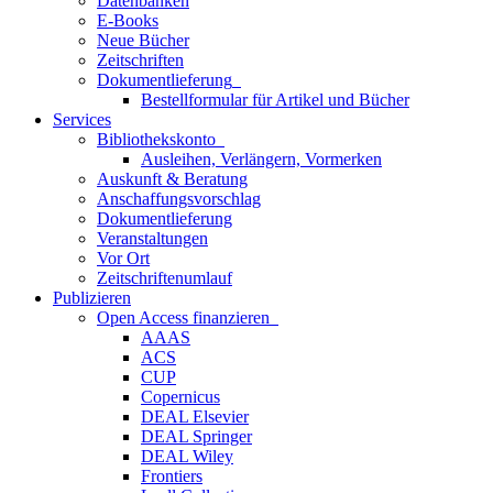
Datenbanken
E-Books
Neue Bücher
Zeitschriften
Dokumentlieferung
Bestellformular für Artikel und Bücher
Services
Bibliothekskonto
Ausleihen, Verlängern, Vormerken
Auskunft & Beratung
Anschaffungsvorschlag
Dokumentlieferung
Veranstaltungen
Vor Ort
Zeitschriftenumlauf
Publizieren
Open Access finanzieren
AAAS
ACS
CUP
Copernicus
DEAL Elsevier
DEAL Springer
DEAL Wiley
Frontiers