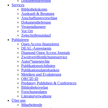
Dokumentlieferung
Services
Bibliothekskonto
Auskunft & Beratung
Anschaffungsvorschlag
Dokumentlieferung
Veranstaltungen
Vor Ort
Zeitschriftenumlauf
Publizieren
Open Access finanzieren
DEAL-Agreements
Diamond Open Access Journals
Zweitveröffentlichungsservice
Autor*innenrechte
Publikationsrichtlinien
Publikationsdatenbanken
Metriken und Evaluierung
ORCID iD
Predatory Publishers & Conferences
Bibliotheksverlag
Forschungsdaten
Literaturverwaltung
Über uns
Mitarbeitende