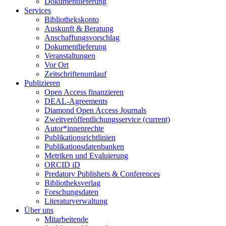
Dokumentlieferung
Services
Bibliothekskonto
Auskunft & Beratung
Anschaffungsvorschlag
Dokumentlieferung
Veranstaltungen
Vor Ort
Zeitschriftenumlauf
Publizieren
Open Access finanzieren
DEAL-Agreements
Diamond Open Access Journals
Zweitveröffentlichungsservice
(current)
Autor*innenrechte
Publikationsrichtlinien
Publikationsdatenbanken
Metriken und Evaluierung
ORCID iD
Predatory Publishers & Conferences
Bibliotheksverlag
Forschungsdaten
Literaturverwaltung
Über uns
Mitarbeitende