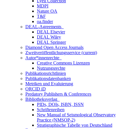
Lyell Collection
MDPI
Nature OA
T&F
oa.finder
DEAL-Agreements
DEAL Elsevier
DEAL Wiley
DEAL Springer
Diamond Open Access Journals
Zweitveröffentlichungsservice
(current)
Autor*innenrechte
Creative Commons Lizenzen
Nutzungsrechte
Publikationsrichtlinien
Publikationsdatenbanken
Metriken und Evaluierung
ORCID iD
Predatory Publishers & Conferences
Bibliotheksverlag
PIDs, DOIs, ISBN, ISSN
Schriftenreihen
New Manual of Seismological Observatory
Practice (NMSOP-2)
Stratigraphische Tabelle von Deutschland