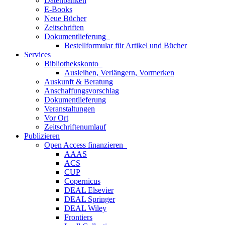
Datenbanken
E-Books
Neue Bücher
Zeitschriften
Dokumentlieferung
Bestellformular für Artikel und Bücher
Services
Bibliothekskonto
Ausleihen, Verlängern, Vormerken
Auskunft & Beratung
Anschaffungsvorschlag
Dokumentlieferung
Veranstaltungen
Vor Ort
Zeitschriftenumlauf
Publizieren
Open Access finanzieren
AAAS
ACS
CUP
Copernicus
DEAL Elsevier
DEAL Springer
DEAL Wiley
Frontiers