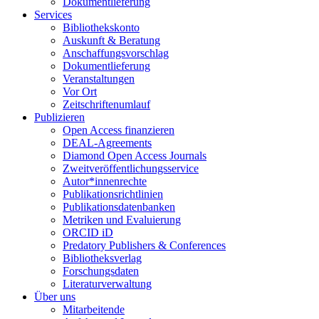
Dokumentlieferung
Services
Bibliothekskonto
Auskunft & Beratung
Anschaffungsvorschlag
Dokumentlieferung
Veranstaltungen
Vor Ort
Zeitschriftenumlauf
Publizieren
Open Access finanzieren
DEAL-Agreements
Diamond Open Access Journals
Zweitveröffentlichungsservice
Autor*innenrechte
Publikationsrichtlinien
Publikationsdatenbanken
Metriken und Evaluierung
ORCID iD
Predatory Publishers & Conferences
Bibliotheksverlag
Forschungsdaten
Literaturverwaltung
Über uns
Mitarbeitende