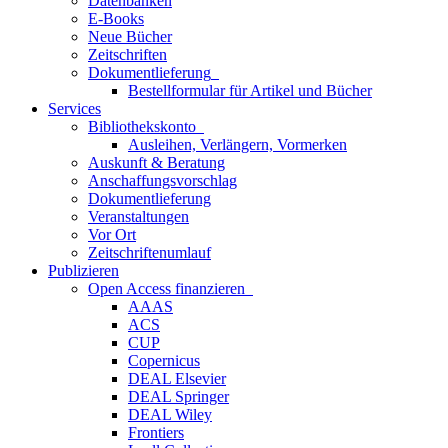
Datenbanken
E-Books
Neue Bücher
Zeitschriften
Dokumentlieferung
Bestellformular für Artikel und Bücher
Services
Bibliothekskonto
Ausleihen, Verlängern, Vormerken
Auskunft & Beratung
Anschaffungsvorschlag
Dokumentlieferung
Veranstaltungen
Vor Ort
Zeitschriftenumlauf
Publizieren
Open Access finanzieren
AAAS
ACS
CUP
Copernicus
DEAL Elsevier
DEAL Springer
DEAL Wiley
Frontiers