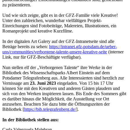
zu präsentieren.
Und wie sich zeigte, gibt es in der GFZ-Familie viele Kreative!
Unter den zahlreichen, wunderbar vielfältigen Projekt-
Einreichungen sind Fotobeiträge, Malereien, Illustrationen, ein
Romanprojekt und kreative Kurzfilme.
In der digitalen Art Galery auf der GFZ-Intranetseite sind alle
Beträge bereits zu sehen:
https://intranet.gfz-potsdam.de/ueber-
uns/communities/verborgene-talente-unsere-kreative-seite
(interner
Link, nur für GFZ-Beschäftigte verfügbar).
Nun stellen elf der „Verborgenen Talente“ ihre Werke in der
Bibliothek des Wissenschaftsparks Albert Einstein auf dem
Potsdamer Telegrafenberg aus. Alle Interessierten sind herzlich zur
Vernissage am
23. Juni 2023
eingeladen. Von 15 bis 17 Uhr
können Sie mit den Kreativen und anderen Gästen plaudern und
sich von den Werken inspirieren lassen. Bis Ende des Sommers gibt
es darüber hinaus die Möglichkeit, die Ausstellung vor Ort
anzusehen. Beachten Sie dazu bitte die Öffnungszeiten der
Bibliothek [
https://bib.telegrafenberg.de/
].
In der Bibliothek stellen aus:
Carla Valenzuela Malebran