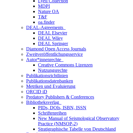
Lyell Collection
MDPI
Nature OA
T&F
oa.finder
DEAL-Agreements
DEAL Elsevier
DEAL Wiley
DEAL Springer
Diamond Open Access Journals
Zweitveröffentlichungsservice
Autor*innenrechte
Creative Commons Lizenzen
Nutzungsrechte
Publikationsrichtlinien
Publikationsdatenbanken
Metriken und Evaluierung
ORCID iD
Predatory Publishers & Conferences
Bibliotheksverlag
PIDs, DOIs, ISBN, ISSN
Schriftenreihen
New Manual of Seismological Observatory
Practice (NMSOP-2)
Stratigraphische Tabelle von Deutschland