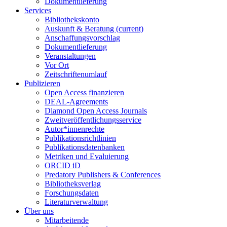
Dokumentlieferung
Services
Bibliothekskonto
Auskunft & Beratung
(current)
Anschaffungsvorschlag
Dokumentlieferung
Veranstaltungen
Vor Ort
Zeitschriftenumlauf
Publizieren
Open Access finanzieren
DEAL-Agreements
Diamond Open Access Journals
Zweitveröffentlichungsservice
Autor*innenrechte
Publikationsrichtlinien
Publikationsdatenbanken
Metriken und Evaluierung
ORCID iD
Predatory Publishers & Conferences
Bibliotheksverlag
Forschungsdaten
Literaturverwaltung
Über uns
Mitarbeitende