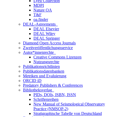
Lyell Collection
MDPI
Nature OA
T&F
oa.finder
DEAL-Agreements
DEAL Elsevier
DEAL Wiley
DEAL Springer
Diamond Open Access Journals
Zweitveröffentlichungsservice
Autor*innenrechte
Creative Commons Lizenzen
Nutzungsrechte
Publikationsrichtlinien
Publikationsdatenbanken
Metriken und Evaluierung
ORCID iD
Predatory Publishers & Conferences
Bibliotheksverlag
PIDs, DOIs, ISBN, ISSN
Schriftenreihen
New Manual of Seismological Observatory
Practice (NMSOP-2)
Stratigraphische Tabelle von Deutschland