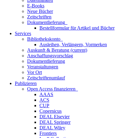
Datenbanken
E-Books
Neue Bücher
Zeitschriften
Dokumentlieferung
Bestellformular für Artikel und Bücher
Services
Bibliothekskonto
Ausleihen, Verlängern, Vormerken
Auskunft & Beratung
(current)
Anschaffungsvorschlag
Dokumentlieferung
Veranstaltungen
Vor Ort
Zeitschriftenumlauf
Publizieren
Open Access finanzieren
AAAS
ACS
CUP
Copernicus
DEAL Elsevier
DEAL Springer
DEAL Wiley
Frontiers