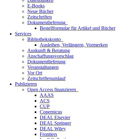
Datenbanken
E-Books
Neue Bücher
Zeitschriften
Dokumentlieferung
Bestellformular für Artikel und Bücher
Services
Bibliothekskonto
Ausleihen, Verlängern, Vormerken
Auskunft & Beratung
Anschaffungsvorschlag
Dokumentlieferung
Veranstaltungen
Vor Ort
Zeitschriftenumlauf
Publizieren
Open Access finanzieren
AAAS
ACS
CUP
Copernicus
DEAL Elsevier
DEAL Springer
DEAL Wiley
Frontiers