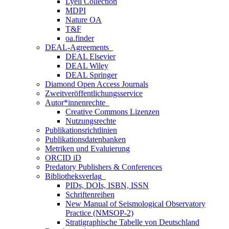
Lyell Collection
MDPI
Nature OA
T&F
oa.finder
DEAL-Agreements
DEAL Elsevier
DEAL Wiley
DEAL Springer
Diamond Open Access Journals
Zweitveröffentlichungsservice
Autor*innenrechte
Creative Commons Lizenzen
Nutzungsrechte
Publikationsrichtlinien
Publikationsdatenbanken
Metriken und Evaluierung
ORCID iD
Predatory Publishers & Conferences
Bibliotheksverlag
PIDs, DOIs, ISBN, ISSN
Schriftenreihen
New Manual of Seismological Observatory
Practice (NMSOP-2)
Stratigraphische Tabelle von Deutschland