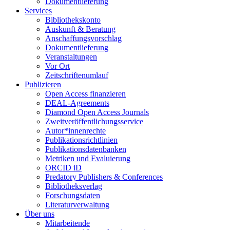
Dokumentlieferung
Services
Bibliothekskonto
Auskunft & Beratung
Anschaffungsvorschlag
Dokumentlieferung
Veranstaltungen
Vor Ort
Zeitschriftenumlauf
Publizieren
Open Access finanzieren
DEAL-Agreements
Diamond Open Access Journals
Zweitveröffentlichungsservice
Autor*innenrechte
Publikationsrichtlinien
Publikationsdatenbanken
Metriken und Evaluierung
ORCID iD
Predatory Publishers & Conferences
Bibliotheksverlag
Forschungsdaten
Literaturverwaltung
Über uns
Mitarbeitende