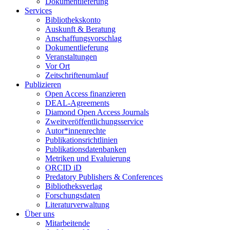
Dokumentlieferung
Services
Bibliothekskonto
Auskunft & Beratung
Anschaffungsvorschlag
Dokumentlieferung
Veranstaltungen
Vor Ort
Zeitschriftenumlauf
Publizieren
Open Access finanzieren
DEAL-Agreements
Diamond Open Access Journals
Zweitveröffentlichungsservice
Autor*innenrechte
Publikationsrichtlinien
Publikationsdatenbanken
Metriken und Evaluierung
ORCID iD
Predatory Publishers & Conferences
Bibliotheksverlag
Forschungsdaten
Literaturverwaltung
Über uns
Mitarbeitende