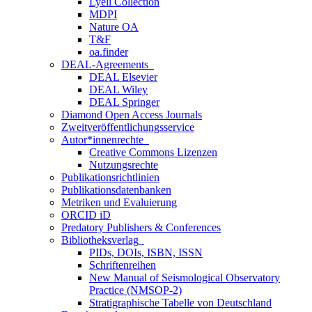
Lyell Collection
MDPI
Nature OA
T&F
oa.finder
DEAL-Agreements
DEAL Elsevier
DEAL Wiley
DEAL Springer
Diamond Open Access Journals
Zweitveröffentlichungsservice
Autor*innenrechte
Creative Commons Lizenzen
Nutzungsrechte
Publikationsrichtlinien
Publikationsdatenbanken
Metriken und Evaluierung
ORCID iD
Predatory Publishers & Conferences
Bibliotheksverlag
PIDs, DOIs, ISBN, ISSN
Schriftenreihen
New Manual of Seismological Observatory
Practice (NMSOP-2)
Stratigraphische Tabelle von Deutschland