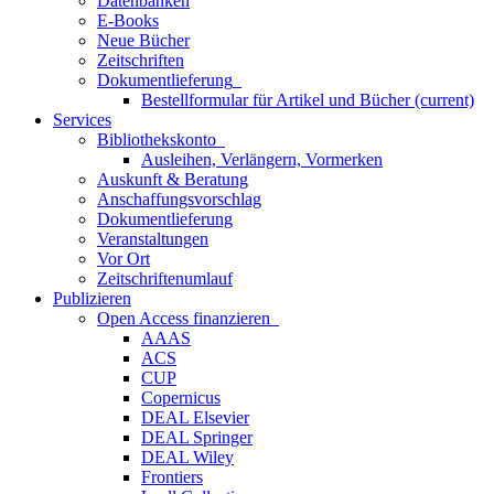
Datenbanken
E-Books
Neue Bücher
Zeitschriften
Dokumentlieferung
Bestellformular für Artikel und Bücher
(current)
Services
Bibliothekskonto
Ausleihen, Verlängern, Vormerken
Auskunft & Beratung
Anschaffungsvorschlag
Dokumentlieferung
Veranstaltungen
Vor Ort
Zeitschriftenumlauf
Publizieren
Open Access finanzieren
AAAS
ACS
CUP
Copernicus
DEAL Elsevier
DEAL Springer
DEAL Wiley
Frontiers