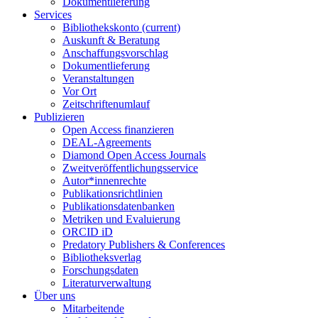
Dokumentlieferung
Services
Bibliothekskonto
(current)
Auskunft & Beratung
Anschaffungsvorschlag
Dokumentlieferung
Veranstaltungen
Vor Ort
Zeitschriftenumlauf
Publizieren
Open Access finanzieren
DEAL-Agreements
Diamond Open Access Journals
Zweitveröffentlichungsservice
Autor*innenrechte
Publikationsrichtlinien
Publikationsdatenbanken
Metriken und Evaluierung
ORCID iD
Predatory Publishers & Conferences
Bibliotheksverlag
Forschungsdaten
Literaturverwaltung
Über uns
Mitarbeitende