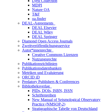
Lyell Collection
MDPI
Nature OA
T&F
oa.finder
DEAL-Agreements
DEAL Elsevier
DEAL Wiley
DEAL Springer
Diamond Open Access Journals
Zweitveröffentlichungsservice
Autor*innenrechte
Creative Commons Lizenzen
Nutzungsrechte
Publikationsrichtlinien
Publikationsdatenbanken
Metriken und Evaluierung
ORCID iD
Predatory Publishers & Conferences
Bibliotheksverlag
PIDs, DOIs, ISBN, ISSN
Schriftenreihen
New Manual of Seismological Observatory
Practice (NMSOP-2)
Stratigraphische Tabelle von Deutschland