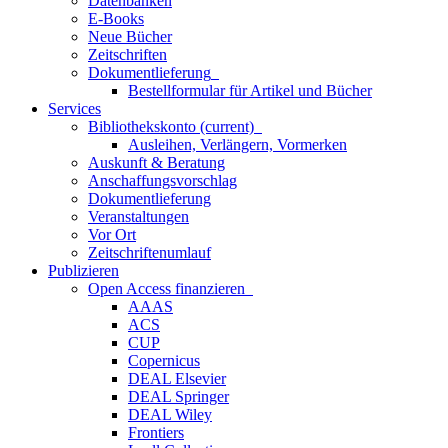
Datenbanken
E-Books
Neue Bücher
Zeitschriften
Dokumentlieferung
Bestellformular für Artikel und Bücher
Services
Bibliothekskonto
(current)
Ausleihen, Verlängern, Vormerken
Auskunft & Beratung
Anschaffungsvorschlag
Dokumentlieferung
Veranstaltungen
Vor Ort
Zeitschriftenumlauf
Publizieren
Open Access finanzieren
AAAS
ACS
CUP
Copernicus
DEAL Elsevier
DEAL Springer
DEAL Wiley
Frontiers