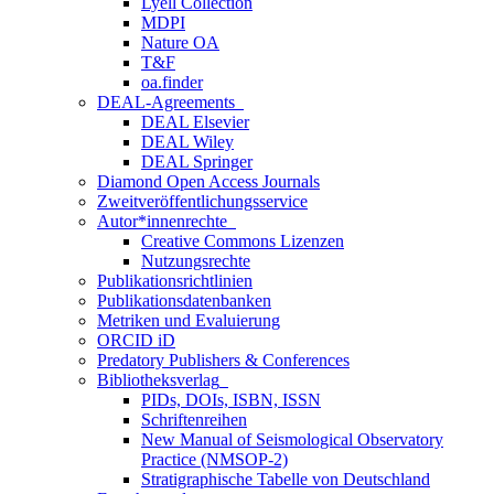
Lyell Collection
MDPI
Nature OA
T&F
oa.finder
DEAL-Agreements
DEAL Elsevier
DEAL Wiley
DEAL Springer
Diamond Open Access Journals
Zweitveröffentlichungsservice
Autor*innenrechte
Creative Commons Lizenzen
Nutzungsrechte
Publikationsrichtlinien
Publikationsdatenbanken
Metriken und Evaluierung
ORCID iD
Predatory Publishers & Conferences
Bibliotheksverlag
PIDs, DOIs, ISBN, ISSN
Schriftenreihen
New Manual of Seismological Observatory
Practice (NMSOP-2)
Stratigraphische Tabelle von Deutschland