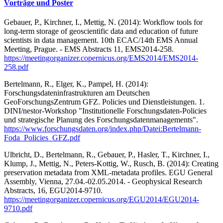
Vorträge und Poster
Gebauer, P., Kirchner, I., Mettig, N. (2014): Workflow tools for
long-term storage of geoscientific data and education of future
scientists in data management. 10th ECAC/14th EMS Annual
Meeting, Prague. - EMS Abstracts 11, EMS2014-258.
https://meetingorganizer.copernicus.org/EMS2014/EMS2014-
258.pdf
Bertelmann, R., Elger, K., Pampel, H. (2014):
Forschungsdateninfrastrukturen am Deutschen
GeoForschungsZentrum GFZ. Policies und Dienstleistungen. 1.
DINI/nestor-Workshop "Institutionelle Forschungsdaten-Policies
und strategische Planung des Forschungsdatenmanagements".
https://www.forschungsdaten.org/index.php/Datei:Bertelmann-
Foda_Policies_GFZ.pdf
Ulbricht, D., Bertelmann, R., Gebauer, P., Hasler, T., Kirchner, I.,
Klump, J., Mettig, N., Peters-Kottig, W., Rusch, B. (2014): Creating
preservation metadata from XML-metadata profiles. EGU General
Assembly, Vienna, 27.04.-02.05.2014. - Geophysical Research
Abstracts, 16, EGU2014-9710.
https://meetingorganizer.copernicus.org/EGU2014/EGU2014-
9710.pdf