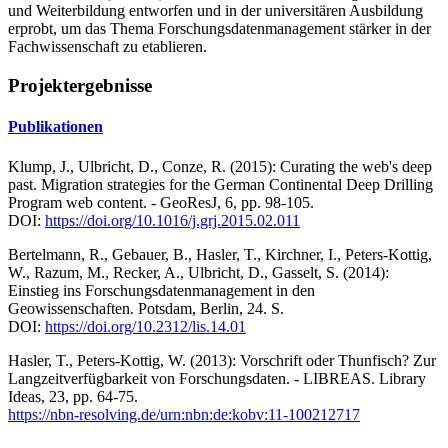
und Weiterbildung entworfen und in der universitären Ausbildung
erprobt, um das Thema Forschungsdatenmanagement stärker in der
Fachwissenschaft zu etablieren.
Projektergebnisse
Publikationen
Klump, J., Ulbricht, D., Conze, R. (2015): Curating the web's deep
past. Migration strategies for the German Continental Deep Drilling
Program web content. - GeoResJ, 6, pp. 98-105.
DOI:
https://doi.org/10.1016/j.grj.2015.02.011
Bertelmann, R., Gebauer, B., Hasler, T., Kirchner, I., Peters-Kottig,
W., Razum, M., Recker, A., Ulbricht, D., Gasselt, S. (2014):
Einstieg ins Forschungsdatenmanagement in den
Geowissenschaften. Potsdam, Berlin, 24. S.
DOI:
https://doi.org/10.2312/lis.14.01
Hasler, T., Peters-Kottig, W. (2013): Vorschrift oder Thunfisch? Zur
Langzeitverfügbarkeit von Forschungsdaten. - LIBREAS. Library
Ideas, 23, pp. 64-75.
https://nbn-resolving.de/urn:nbn:de:kobv:11-100212717