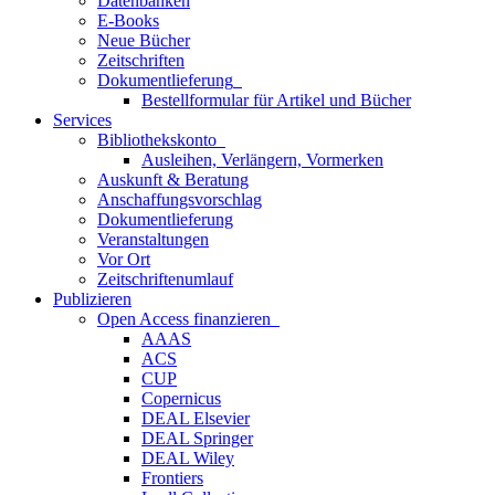
Datenbanken
E-Books
Neue Bücher
Zeitschriften
Dokumentlieferung
Bestellformular für Artikel und Bücher
Services
Bibliothekskonto
Ausleihen, Verlängern, Vormerken
Auskunft & Beratung
Anschaffungsvorschlag
Dokumentlieferung
Veranstaltungen
Vor Ort
Zeitschriftenumlauf
Publizieren
Open Access finanzieren
AAAS
ACS
CUP
Copernicus
DEAL Elsevier
DEAL Springer
DEAL Wiley
Frontiers