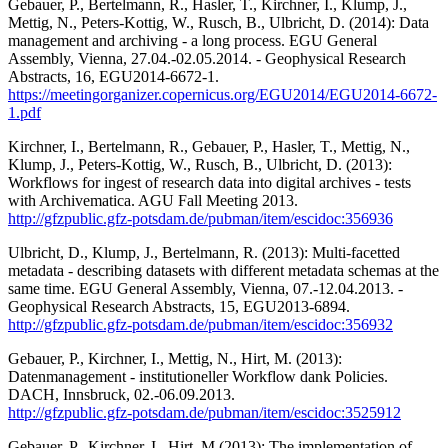
Gebauer, P., Bertelmann, R., Hasler, T., Kirchner, I., Klump, J.,
Mettig, N., Peters-Kottig, W., Rusch, B., Ulbricht, D. (2014): Data
management and archiving - a long process. EGU General
Assembly, Vienna, 27.04.-02.05.2014. - Geophysical Research
Abstracts, 16, EGU2014-6672-1.
https://meetingorganizer.copernicus.org/EGU2014/EGU2014-6672-
1.pdf
Kirchner, I., Bertelmann, R., Gebauer, P., Hasler, T., Mettig, N.,
Klump, J., Peters-Kottig, W., Rusch, B., Ulbricht, D. (2013):
Workflows for ingest of research data into digital archives - tests
with Archivematica. AGU Fall Meeting 2013.
http://gfzpublic.gfz-potsdam.de/pubman/item/escidoc:356936
Ulbricht, D., Klump, J., Bertelmann, R. (2013): Multi-facetted
metadata - describing datasets with different metadata schemas at the
same time. EGU General Assembly, Vienna, 07.-12.04.2013. -
Geophysical Research Abstracts, 15, EGU2013-6894.
http://gfzpublic.gfz-potsdam.de/pubman/item/escidoc:356932
Gebauer, P., Kirchner, I., Mettig, N., Hirt, M. (2013):
Datenmanagement - institutioneller Workflow dank Policies.
DACH, Innsbruck, 02.-06.09.2013.
http://gfzpublic.gfz-potsdam.de/pubman/item/escidoc:3525912
Gebauer, P., Kirchner, I., Hirt, M (2013): The implementation of