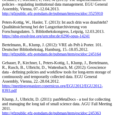
policies - regulating institutional data management. EGU General
Assembly, Vienna, 07.-12.04.2013.
http://gfzpublic.gfz-potsdam.de/pubman/item/escidoc:3525910
Peters-Kottig, W., Hasler, T. (2013): Ist auch drin was draufsteht?
Qualitätssicherung bei der Langzeitarchivierung von
Forschungsdaten. 5. Bibliothekskongress, Leipzig, 12.03.2013.
https://nbn-resolving.org/urn:nbn:de:0290-opus-14241
Bertelmann, R., Klump, J. (2012): VRE als Prêt à Porter. 101.
Deutscher Bibliothekstag, Hamburg, 15.-18.05.2012.
http://gfzpublic.gfz-potsdam.de/pubman/item/escidoc:245164
Gebauer, P., Kirchner, I., Peters-Kottig, I., Klump, J., Bertelmann,
R., Rusch, B., Ulbricht, D., Wattenbach, M. (2012): Geoscience
data - defining policies and workflow tools for long-term storage of
continuously and temporarily collected data. EGU General
Assembly, Vienna, 22.-28.04.2012.
https://meetingorganizer.copernicus.org/EGU2012/EGU2012-
8393.pdf
Klump, J., Ulbricht, D. (2011): panMetaDocs - a tool for collecting
and managing the long tail of small science data. AGU Fall Meeting
2011.
http://gfzpublic.gfz-potsdam.de/pubman/item/escidoc:245363