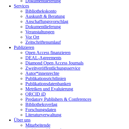
Dokumentlieferung
Services
Bibliothekskonto
Auskunft & Beratung
Anschaffungsvorschlag
Dokumentlieferung
Veranstaltungen
Vor Ort
Zeitschriftenumlauf
Publizieren
Open Access finanzieren
DEAL-Agreements
Diamond Open Access Journals
Zweitveröffentlichungsservice
Autor*innenrechte
Publikationsrichtlinien
Publikationsdatenbanken
Metriken und Evaluierung
ORCID iD
Predatory Publishers & Conferences
Bibliotheksverlag
Forschungsdaten
Literaturverwaltung
Über uns
Mitarbeitende